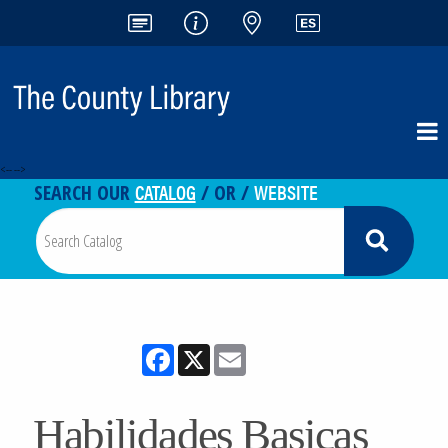
<-- -->
CATALOG
WEBSITE
SEARCH OUR
/ OR /
Facebook
X
Email
Habilidades Basicas