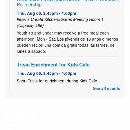
Partnership
Thu, Aug 06, 2:45pm - 4:00pm
Kearns Create Kitchen,Kearns Meeting Room 1
(Capacity 186)
Youth 18 and under may receive a free meal each
afternoon, Mon - Sat. Los jóvenes de 18 años o menos
pueden recibir una comida gratis todas las tardes, de
lunes a sábado.
Trivia Enrichment for Kids Cafe
Thu, Aug 06, 2:45pm - 4:00pm
Short Trivia for enrichment during Kids Cafe.
See all events
Clase de Alfabetizacion
- Literacy Class
Thu, Aug 06, 4:00pm - 5:30pm
Kearns Meeting Room 2 (Capacity 32)
Únete a nuestro grupo de alfabetización. Nunca es
tarde para aprender!