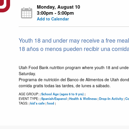
Monday, August 10
3:00pm - 5:00pm
Add to Calendar
Youth 18 and under may receive a free meal
18 años o menos pueden recibir una comida g
Utah Food Bank nutrition program where youth 18 and unde
Saturday.
Programa de nutrición del Banco de Alimentos de Utah dond
comida gratis todas las tardes, de lunes a sábado.
AGE GROUP:
School Age (ages 6 to 9 yrs)
|
|
EVENT TYPE:
Spanish/Espanol
Health & Wellness
Drop-In Activity
C
|
|
|
|
TAGS:
kid's cafe
food
|
|
|