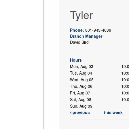
Tyler
Phone:
801-943-4636
Branch Manager
David Bird
ing
Hours
Mon, Aug 03
10:
Tue, Aug 04
10:
Wed, Aug 05
10:
Thu, Aug 06
10:
Fri, Aug 07
10:
Sat, Aug 08
10:
Sun, Aug 09
previous
this week