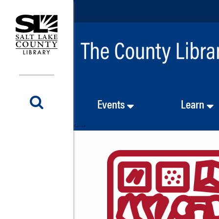
Events
Learn
<-- -->