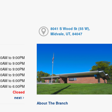
8041 S Wood St (55 W),
Midvale, UT, 84047
00AM to 9:00PM
00AM to 9:00PM
00AM to 9:00PM
00AM to 9:00PM
00AM to 6:00PM
00AM to 6:00PM
Closed
next
About The Branch