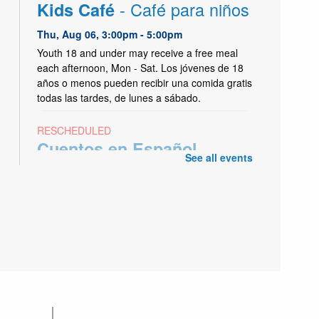
- Café para niños
Kids Café
Thu, Aug 06, 3:00pm - 5:00pm
Youth 18 and under may receive a free meal
each afternoon, Mon - Sat. Los jóvenes de 18
años o menos pueden recibir una comida gratis
todas las tardes, de lunes a sábado.
RESCHEDULED
-
Cuentos en Español
See all events
Spanish Storytime
Thu, Aug 06, 3:30pm - 4:30pm
NEW DATE
Monday, August 03, 11:15am -
12:15pm
Cuentos en español para niños de 0 a 5 años.
Ven a escuchar cuentos, canciones, y a jugar.
Todas las edades son bienvenidos.
Dungeons and Dragons