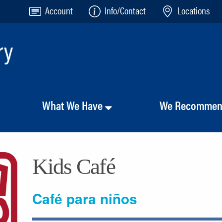
Account
Info/Contact
Locations
What We Have
We Recomme
Kids Café
Café para niños